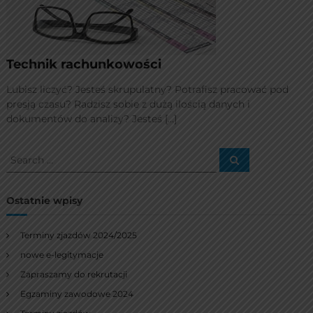
Technik rachunkowości
Lubisz liczyć? Jesteś skrupulatny? Potrafisz pracować pod
presją czasu? Radzisz sobie z dużą ilością danych i
dokumentów do analizy? Jesteś […]
S
S
e
e
a
a
r
c
r
Ostatnie wpisy
h
c
h
Terminy zjazdów 2024/2025
f
nowe e-legitymacje
o
r
Zapraszamy do rekrutacji
:
Egzaminy zawodowe 2024