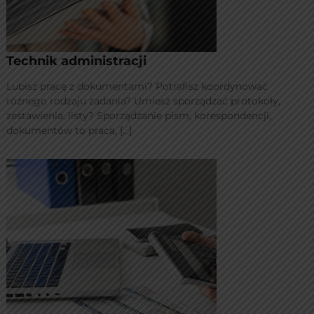
Technik administracji
Lubisz pracę z dokumentami? Potrafisz koordynować
różnego rodzaju zadania? Umiesz sporządzać protokoły,
zestawienia, listy? Sporządzanie pism, korespondencji,
dokumentów to praca, […]