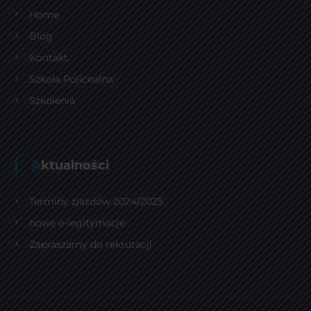
Home
Blog
Kontakt
Szkoła Policealna
Szkolenia
Aktualności
Terminy zjazdów 2024/2025
nowe e-legitymacje
Zapraszamy do rekrutacji